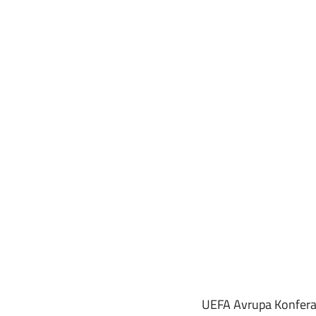
 UEFA Avrupa Konferans Ligi'nde çeyrek final ve yarı final eşleşmeleri belli oldu. Eşleşmeler şu 