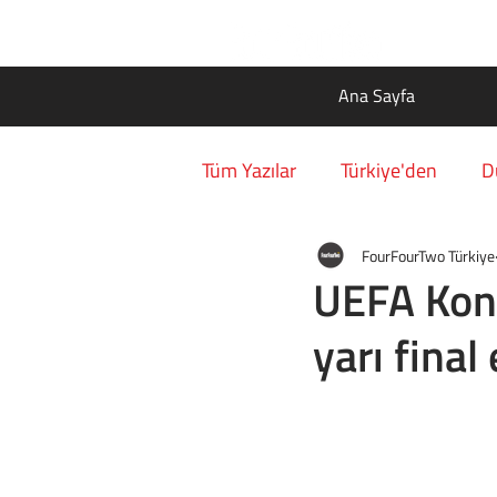
Ana Sayfa
Tüm Yazılar
Türkiye'den
D
FourFourTwo Türkiye
UEFA Konf
yarı final