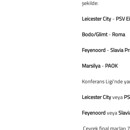
şekilde:
Leicester City 
- 
PSV E
Bodo/Glimt 
- 
Roma
Feyenoord 
- 
Slavia P
Marsilya 
- 
PAOK
Konferans Ligi'nde yarı
Leicester City 
veya 
PS
Feyenoord 
veya 
Slavi
Çeyrek final maçları 