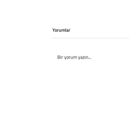
Yorumlar
Bir yorum yazın...
İskoç Taraftarlar Boston’da Bira
Krizi Yarattı