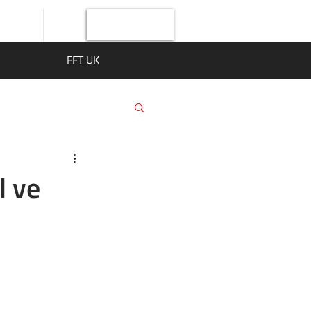
Giriş Yap
FFT UK
l ve