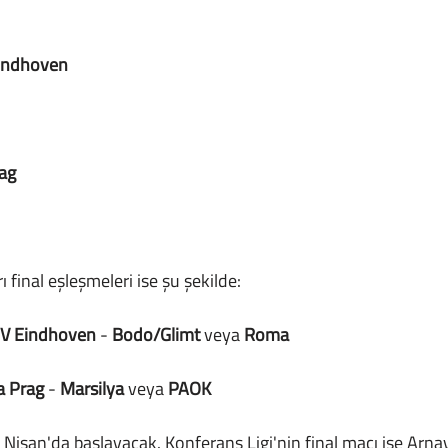
indhoven
rag
 final eşleşmeleri ise şu şekilde:
V Eindhoven
 - 
Bodo/Glimt 
veya 
Roma
a Prag 
- 
Marsilya 
veya 
PAOK
7 Nisan'da başlayacak. Konferans Ligi'nin final maçı ise Arna