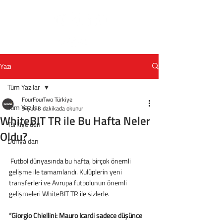
Yazı
Tüm Yazılar
FourFourTwo Türkiye
Tüm Yazılar
9 Şub
3 dakikada okunur
WhiteBIT TR ile Bu Hafta Neler
Türkiye'den
Oldu?
Dünya'dan
 Futbol dünyasında bu hafta, birçok önemli 
gelişme ile tamamlandı. Kulüplerin yeni 
transferleri ve Avrupa futbolunun önemli 
gelişmeleri WhiteBIT TR ile sizlerle.
“Giorgio Chiellini: Mauro Icardi sadece düşünce 