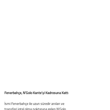
Fenerbahçe, N’Golo Kante’yi Kadrosuna Katt
ı 
İsmi Fenerbahçe ile uzun süredir anılan ve 
transferi iptal olma noktasına gelen N’Golo 