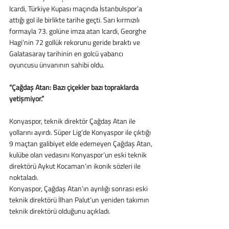
Icardi, Türkiye Kupası maçında İstanbulspor’a 
attığı gol ile birlikte tarihe geçti. Sarı kırmızılı 
formayla 73. golüne imza atan Icardi, Georghe 
Hagi’nin 72 gollük rekorunu geride bıraktı ve 
Galatasaray tarihinin en golcü yabancı 
oyuncusu ünvanının sahibi oldu.
“Çağdaş Atan: Bazı çiçekler bazı topraklarda 
yetişmiyor.” 
Konyaspor, teknik direktör Çağdaş Atan ile 
yollarını ayırdı. Süper Lig’de Konyaspor ile çıktığı 
9 maçtan galibiyet elde edemeyen Çağdaş Atan, 
kulübe olan vedasını Konyaspor’un eski teknik 
direktörü Aykut Kocaman’ın ikonik sözleri ile 
noktaladı. 
Konyaspor, Çağdaş Atan’ın ayrılığı sonrası eski 
teknik direktörü İlhan Palut’un yeniden takımın 
teknik direktörü olduğunu açıkladı. 