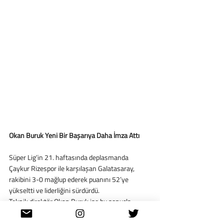
Okan Buruk Yeni Bir Başarıya Daha İmza Attı
Süper Lig’in 21. haftasında deplasmanda 
Çaykur Rizespor ile karşılaşan Galatasaray, 
rakibini 3-0 mağlup ederek puanını 52’ye 
yükseltti ve liderliğini sürdürdü. 
Teknik direktör Okan Buruk ise bu sonuçla 
birlikte Galatasaray tarihinde ilk 21 hafta 
itibarıyla en iyi dördüncü başlangıca imza attı. 