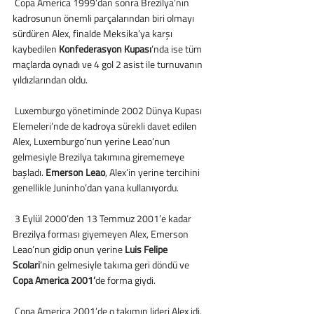
 Copa America 1999’dan sonra Brezilya’nın 
kadrosunun önemli parçalarından biri olmayı 
sürdüren Alex, finalde Meksika’ya karşı 
kaybedilen 
Konfederasyon Kupası
’nda ise tüm 
maçlarda oynadı ve 4 gol 2 asist ile turnuvanın 
yıldızlarından oldu.
 Luxemburgo yönetiminde 2002 Dünya Kupası 
Elemeleri’nde de kadroya sürekli davet edilen 
Alex, Luxemburgo’nun yerine Leao’nun 
gelmesiyle Brezilya takımına girememeye 
başladı. 
Emerson Leao
, Alex’in yerine tercihini 
genellikle Juninho’dan yana kullanıyordu.
 3 Eylül 2000’den 13 Temmuz 2001’e kadar 
Brezilya forması giyemeyen Alex, Emerson 
Leao’nun gidip onun yerine
 Luis Felipe 
Scolari
’nin gelmesiyle takıma geri döndü ve 
Copa America 2001’
de forma giydi.
 Copa America 2001’de o takımın lideri Alex idi. 