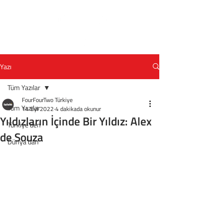
Yazı
Tüm Yazılar
FourFourTwo Türkiye
Tüm Yazılar
14 Eyl 2022
4 dakikada okunur
Yıldızların İçinde Bir Yıldız: Alex
Türkiye'den
de Souza
Dünya'dan