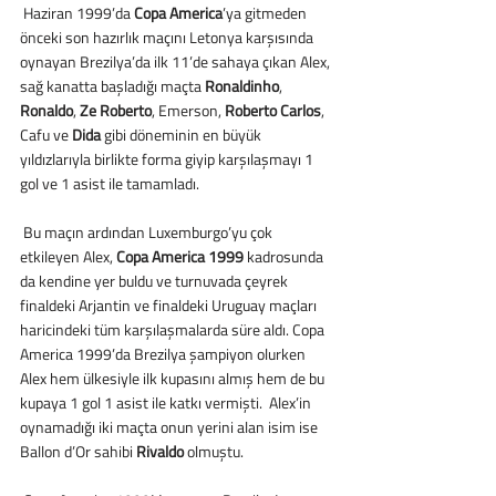
 Haziran 1999’da
 Copa America
’ya gitmeden 
önceki son hazırlık maçını Letonya karşısında 
oynayan Brezilya’da ilk 11’de sahaya çıkan Alex, 
sağ kanatta başladığı maçta 
Ronaldinho
, 
Ronaldo
, 
Ze Roberto
, Emerson, 
Roberto Carlos
, 
Cafu ve 
Dida
 gibi döneminin en büyük 
yıldızlarıyla birlikte forma giyip karşılaşmayı 1 
gol ve 1 asist ile tamamladı.
 Bu maçın ardından Luxemburgo’yu çok 
etkileyen Alex, 
Copa America 1999
 kadrosunda 
da kendine yer buldu ve turnuvada çeyrek 
finaldeki Arjantin ve finaldeki Uruguay maçları 
haricindeki tüm karşılaşmalarda süre aldı. Copa 
America 1999’da Brezilya şampiyon olurken 
Alex hem ülkesiyle ilk kupasını almış hem de bu 
kupaya 1 gol 1 asist ile katkı vermişti.  Alex’in 
oynamadığı iki maçta onun yerini alan isim ise 
Ballon d’Or sahibi 
Rivaldo
 olmuştu.