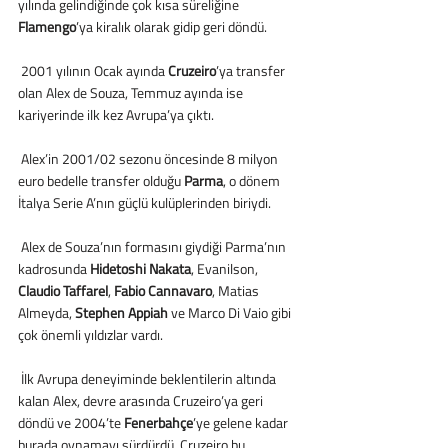
yılında gelindiğinde çok kısa süreliğine 
Flamengo
’ya kiralık olarak gidip geri döndü.
 2001 yılının Ocak ayında 
Cruzeiro
’ya transfer 
olan Alex de Souza, Temmuz ayında ise 
kariyerinde ilk kez Avrupa’ya çıktı.
 Alex’in 2001/02 sezonu öncesinde 8 milyon 
euro bedelle transfer olduğu
 Parma
, o dönem 
İtalya Serie A’nın güçlü kulüplerinden biriydi.
 Alex de Souza’nın formasını giydiği Parma’nın 
kadrosunda 
Hidetoshi Nakata
, Evanilson, 
Claudio Taffarel
, 
Fabio Cannavaro
, Matias 
Almeyda, 
Stephen Appiah
 ve Marco Di Vaio gibi 
çok önemli yıldızlar vardı.
 İlk Avrupa deneyiminde beklentilerin altında 
kalan Alex, devre arasında Cruzeiro’ya geri 
döndü ve 2004’te
 Fenerbahçe
’ye gelene kadar 
burada oynamayı sürdürdü. Cruzeiro bu 