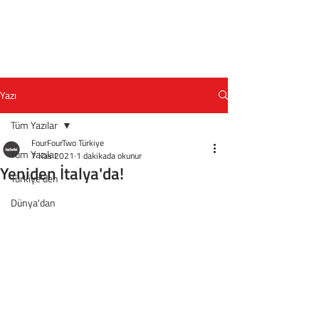
Yazı
Tüm Yazılar
FourFourTwo Türkiye
Tüm Yazılar
7 Kas 2021
1 dakikada okunur
Yeniden İtalya'da!
Türkiye'den
Dünya'dan