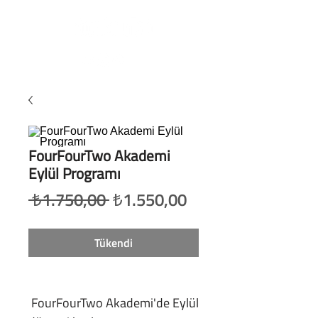
FourFourTwo Akademi
Eylül Programı
Normal
İndirimli
 ₺1.750,00 
₺1.550,00
Fiyat
Fiyat
Tükendi
FourFourTwo Akademi'de Eylül