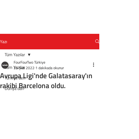
Yazı
Tüm Yazılar
FourFourTwo Türkiye
Tüm Yazılar
25 Şub 2022
1 dakikada okunur
Avrupa Ligi'nde Galatasaray'ın
Türkiye'den
rakibi Barcelona oldu.
Dünya'dan