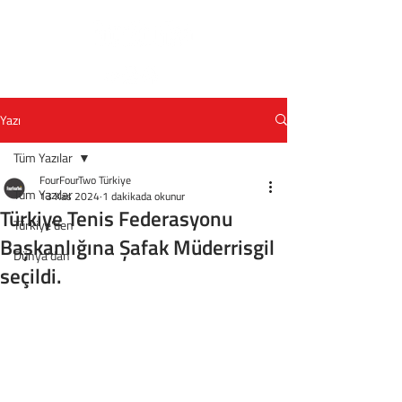
Yazı
Tüm Yazılar
FourFourTwo Türkiye
Tüm Yazılar
13 Kas 2024
1 dakikada okunur
Türkiye Tenis Federasyonu
Türkiye'den
Başkanlığına Şafak Müderrisgil
Dünya'dan
seçildi.