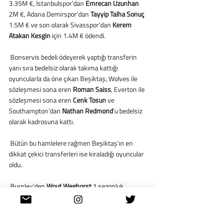
3.35M €, İstanbulspor’dan 
Emrecan Uzunhan
2M €, Adana Demirspor’dan 
Tayyip Talha Sonuç
1.5M € ve son olarak Sivasspor’dan 
Kerem 
Atakan Kesgin
 için 1.4M € ödendi. 
 Bonservis bedeli ödeyerek yaptığı transferin 
yanı sıra bedelsiz olarak takıma kattığı 
oyuncularla da öne çıkan Beşiktaş; Wolves ile 
sözleşmesi sona eren 
Roman Saiss
, Everton ile 
sözleşmesi sona eren 
Cenk Tosun
 ve 
Southampton’dan 
Nathan Redmond
’u bedelsiz 
olarak kadrosuna kattı. 
 Bütün bu hamlelere rağmen Beşiktaş’ın en 
dikkat çekici transferleri ise kiraladığı oyuncular 
oldu. 
 Burnley’den 
Wout Weghorst
 1 sezonluk 
bedelsiz + 10M € satın alma opsiyonu ile, West 
Ham’dan 
Arthur Masuaku
 1 sezonluk bedelsiz + 
2.2M € satın alma opsiyonu ile, Alanyaspor’dan 