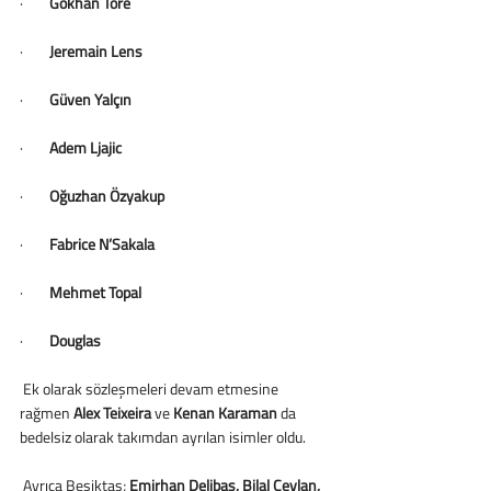
·        
Gökhan Töre
·        
Jeremain Lens
·        
Güven Yalçın
·        
Adem Ljajic
·        
Oğuzhan Özyakup
·        
Fabrice N’Sakala
·        
Mehmet Topal
·        
Douglas
 Ek olarak sözleşmeleri devam etmesine 
rağmen 
Alex Teixeira 
ve
 Kenan Karaman
 da 
bedelsiz olarak takımdan ayrılan isimler oldu. 
 Ayrıca Beşiktaş; 
Emirhan Delibaş, Bilal Ceylan, 