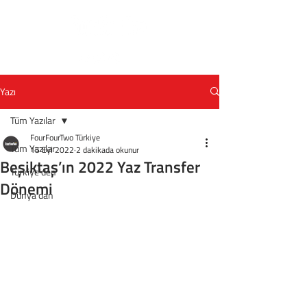
Yazı
Tüm Yazılar
FourFourTwo Türkiye
Tüm Yazılar
15 Eyl 2022
2 dakikada okunur
Beşiktaş’ın 2022 Yaz Transfer
Türkiye'den
Dönemi
Dünya'dan