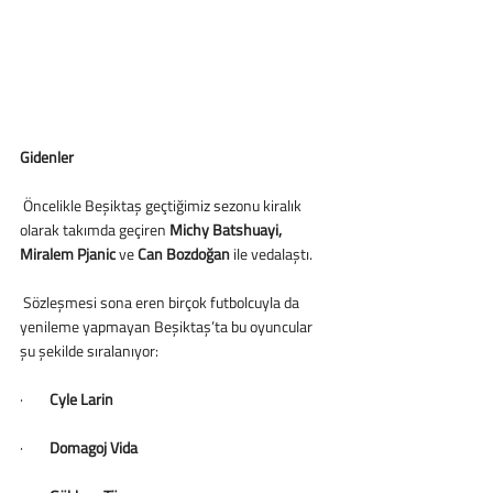
Gidenler
 Öncelikle Beşiktaş geçtiğimiz sezonu kiralık 
olarak takımda geçiren 
Michy Batshuayi, 
Miralem Pjanic 
ve
 Can Bozdoğan
 ile vedalaştı. 
 Sözleşmesi sona eren birçok futbolcuyla da 
yenileme yapmayan Beşiktaş’ta bu oyuncular 
şu şekilde sıralanıyor:
·        
Cyle Larin
·        
Domagoj Vida