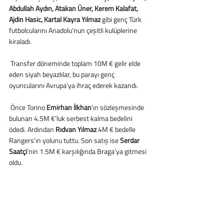
Abdullah Aydın, Atakan Üner, Kerem Kalafat, 
Ajdin Hasic, Kartal Kayra Yılmaz
 gibi genç Türk 
futbolcularını Anadolu’nun çeşitli kulüplerine 
kiraladı. 
 Transfer döneminde toplam 10M € gelir elde 
eden siyah beyazlılar, bu parayı genç 
oyuncularını Avrupa’ya ihraç ederek kazandı.
 Önce Torino 
Emirhan İlkhan
’ın sözleşmesinde 
bulunan 4.5M €’luk serbest kalma bedelini 
ödedi. Ardından 
Rıdvan Yılmaz
 4M € bedelle 
Rangers’ın yolunu tuttu. Son satış ise 
Serdar 
Saatçi
’nin 1.5M € karşılığında Braga’ya gitmesi 
oldu. 