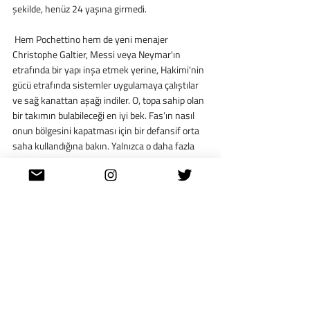
şekilde, henüz 24 yaşına girmedi.
 Hem Pochettino hem de yeni menajer 
Christophe Galtier, Messi veya Neymar'ın 
etrafında bir yapı inşa etmek yerine, Hakimi'nin 
gücü etrafında sistemler uygulamaya çalıştılar 
ve sağ kanattan aşağı indiler. O, topa sahip olan 
bir takımın bulabileceği en iyi bek. Fas’ın nasıl 
onun bölgesini kapatması için bir defansif orta 
saha kullandığına bakın. Yalnızca o daha fazla 
ileride olabilsin diye.
 Faslı oyuncu bir bakıma geçmişten bir bek gibi. 
Günümüz hücumcuları kadar yetenekli eski 
Brezilyalı bekler gibi. Üstüne üstlük, kariyerinin 
zirvesine hâlâ ulaşmadı. 
Dünya'dan