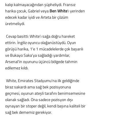
kalıp kalmayacağından şüpheliydi. Fransız 
harika çocuk, Gabriel veya 
Ben White
'ı yerinden 
edecek kadar iyidi ve Arteta bir çözüm 
üretmeliydi.
 Cevap basitti: White’ı sağa doğru hareket 
ettirin. İngiliz oyuncu olağanüstüydü. Oyun 
görüşü harika, 1'e 1 mücadelelerde çok başarılı 
ve Bukayo Saka'ya sağladığı yardımlar, 
Arsenal'in oyununu üçüncü bölgede tahmin 
edilemez kıldı.
 White, Emirates Stadyumu'na ilk geldiğinde 
biraz sakardı ama sağ bek pozisyonuna 
geçmesi, oyunun ateşli tarafını benimsemesine 
olanak sağladı. Ona sadece pozisyon dışı 
oynayan bir stoper değil, kendi başına kaliteli bir 
sağ bek dememiz gerekiyor. 