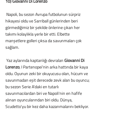
10) Giovanni Di Lorenzo
 Napoli, bu sezon Avrupa futbolunun sürpriz 
hikayesi oldu ve Sarriball günlerinden beri 
görmediğimiz bir şekilde önlerine çıkan her 
takımı kolaylıkla yerle bir etti. Elbette 
manşetlere golleri çıksa da savunmaları çok 
sağlam.
 Yaz aylarında kaptanlığı devralan 
Giovanni Di 
Lorenzo
, I Partenopei'nin arka hattında bir kaya 
oldu. Oyunun zeki bir okuyucusu olan, hücum ve 
savunmadan eşit derecede zevk alan bu oyuncu; 
bu sezon Serie A'daki en tutarlı 
savunmacılardan biri ve Napoli'nin en hafife 
alınan oyuncularından biri oldu. Dünya, 
Scudetto'yu bir kez daha kazanmalarını bekliyor. 