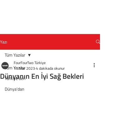
Yazı
Tüm Yazılar
FourFourTwo Türkiye
Tüm Yazılar
11 Mar 2023
4 dakikada okunur
Dünyanın En İyi Sağ Bekleri
Türkiye'den
Dünya'dan