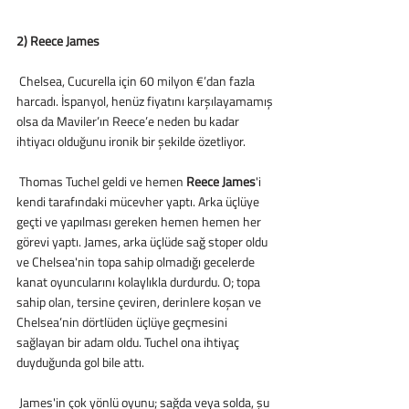
2) Reece James
 Chelsea, Cucurella için 60 milyon €’dan fazla 
harcadı. İspanyol, henüz fiyatını karşılayamamış 
olsa da Maviler’ın Reece’e neden bu kadar 
ihtiyacı olduğunu ironik bir şekilde özetliyor. 
 Thomas Tuchel geldi ve hemen
 Reece James
'i 
kendi tarafındaki mücevher yaptı. Arka üçlüye 
geçti ve yapılması gereken hemen hemen her 
görevi yaptı. James, arka üçlüde sağ stoper oldu 
ve Chelsea'nin topa sahip olmadığı gecelerde 
kanat oyuncularını kolaylıkla durdurdu. O; topa 
sahip olan, tersine çeviren, derinlere koşan ve 
Chelsea’nin dörtlüden üçlüye geçmesini 
sağlayan bir adam oldu. Tuchel ona ihtiyaç 
duyduğunda gol bile attı. 
 James'in çok yönlü oyunu; sağda veya solda, şu 