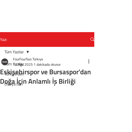
Yazı
Tüm Yazılar
FourFourTwo Türkiye
Tüm Yazılar
12 Ağu 2025
1 dakikada okunur
Eskişehirspor ve Bursaspor'dan
Türkiye'den
Doğa İçin Anlamlı İş Birliği
Dünya'dan