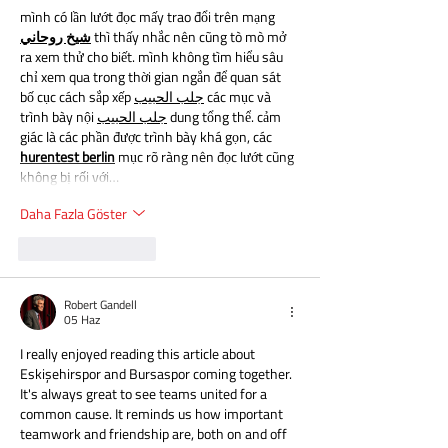
mình có lần lướt đọc mấy trao đổi trên mạng 
شيخ روحاني
 thì thấy nhắc nên cũng tò mò mở 
ra xem thử cho biết. mình không tìm hiểu sâu 
chỉ xem qua trong thời gian ngắn để quan sát 
bố cục cách sắp xếp 
جلب الحبيب
 các mục và 
trình bày nội 
جلب الحبيب
 dung tổng thể. cảm 
giác là các phần được trình bày khá gọn, các 
hurentest berlin
 mục rõ ràng nên đọc lướt cũng 
không bị rối với…
Daha Fazla Göster
Beğen
Yanıtla
Robert Gandell
05 Haz
I really enjoyed reading this article about 
Eskişehirspor and Bursaspor coming together. 
It's always great to see teams united for a 
common cause. It reminds us how important 
teamwork and friendship are, both on and off 