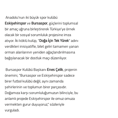
 Anadolu'nun iki büyük spor kulübü 
Eskişehirspor 
ve 
Bursaspor
, güçlerini toplumsal 
bir amaç uğruna birleştirerek Türkiye'ye örnek 
olacak bir sosyal sorumluluk projesine imza 
atıyor. İki köklü kulüp, "
Doğa İçin Tek Yürek
" adını 
verdikleri inisiyatifle, bilet geliri tamamen yanan 
orman alanlarının yeniden ağaçlandırılmasına 
bağışlanacak bir dostluk maçı düzenliyor.
 Bursaspor Kulübü Başkanı 
Enes Çelik
, projenin 
önemini, "Bursaspor ve Eskişehirspor sadece 
birer futbol kulübü değil, aynı zamanda 
şehirlerinin ve toplumun birer parçasıdır. 
Doğamıza karşı sorumluluğumuzun bilinciyle, bu 
anlamlı projede Eskişehirspor ile omuz omuza 
vermekten gurur duyuyoruz," sözleriyle 
vurguladı.