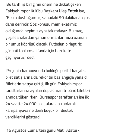
 Bu tarihi iş birliğinin önemine dikkat çeken 
Eskişehirspor Kulübü Başkanı 
Ulaş Entok
 ise, 
"Bizim dostluğumuz, sahadaki 90 dakikadan çok 
daha derindir. Söz konusu memleketimiz 
olduğunda hepimiz aynı takımdayız. Bu maç, 
yeşil sahalardan yanan ormanlarımıza uzanan 
bir umut köprüsü olacak. Futbolun birleştirici 
gücünü toplumsal fayda için harekete 
geçiriyoruz," dedi.
 Projenin kamuoyunda bulduğu pozitif karşılık, 
bilet satışlarına da rekor bir başlangıçla yansıdı. 
Biletlerin satışa çıktığı ilk gün Eskişehirspor 
taraftarlarına ayrılan deplasman tribünü biletleri 
anında tükenirken, Bursaspor taraftarları ise ilk 
24 saatte 24.000 bilet alarak bu anlamlı 
kampanyaya ne denli büyük bir destek 
verdiklerini gösterdi.
 16 Ağustos Cumartesi günü Matlı Atatürk 