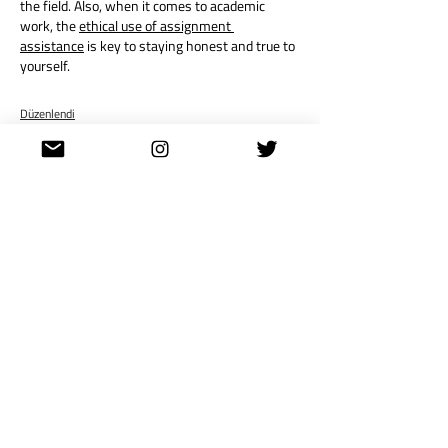
the field. Also, when it comes to academic 
work, the 
ethical use of assignment 
assistance
 is key to staying honest and true to 
yourself.
Düzenlendi
Beğen
Yanıtla
Luna Parker
25 May
What stood out to me most is the emphasis on 
development—both as a player and as a 
person. It’s clear that reaching the European 
stage requires 
hd photo online 
more than just 
raw talent; it takes discipline, adaptability, and 
the ability to handle pressure in new 
environments. That part of the journey is often 
overlooked, but this piece brings it out nicely.
Beğen
Yanıtla