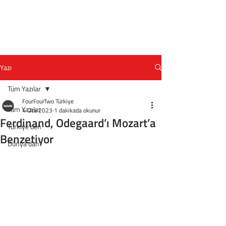
Yazı
Tüm Yazılar
FourFourTwo Türkiye
Tüm Yazılar
4 Oca 2023
1 dakikada okunur
Ferdinand, Odegaard’ı Mozart’a
Türkiye'den
Benzetiyor
Dünya'dan