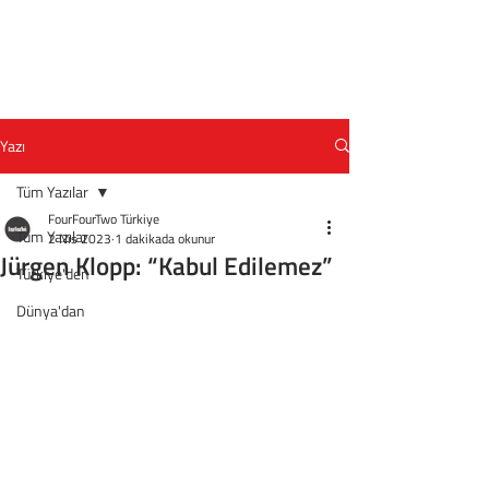
Yazı
Tüm Yazılar
FourFourTwo Türkiye
Tüm Yazılar
2 Nis 2023
1 dakikada okunur
Jürgen Klopp: “Kabul Edilemez”
Türkiye'den
Dünya'dan