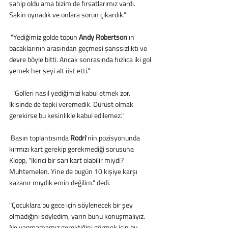
sahip oldu ama bizim de fırsatlarımız vardı. 
Sakin oynadık ve onlara sorun çıkardık.”
 "Yediğimiz golde topun 
Andy Robertson
'ın 
bacaklarının arasından geçmesi şanssızlıktı ve 
devre böyle bitti. Ancak sonrasında hızlıca iki gol 
yemek her şeyi alt üst etti.”
  "Golleri nasıl yediğimizi kabul etmek zor. 
İkisinde de tepki veremedik. Dürüst olmak 
gerekirse bu kesinlikle kabul edilemez."
 Basın toplantısında 
Rodri
'nin pozisyonunda 
kırmızı kart gerekip gerekmediği sorusuna 
Klopp, "İkinci bir sarı kart olabilir miydi? 
Muhtemelen. Yine de bugün 10 kişiye karşı 
kazanır mıydık emin değilim." dedi.
"Çocuklara bu gece için söylenecek bir şey 
olmadığını söyledim, yarın bunu konuşmalıyız. 
Ne yapmamamız gerektiğini görmek için bu 