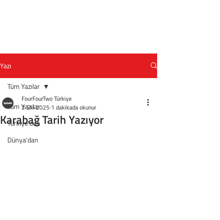
Yazı
Tüm Yazılar
FourFourTwo Türkiye
Tüm Yazılar
2 Eki 2025
1 dakikada okunur
Karabağ Tarih Yazıyor
Türkiye'den
Dünya'dan