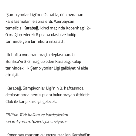
 Şampiyonlar Ligi'nde 2. hafta, dün oynanan 
karşılaşmalar ile sona erdi. Azerbaycan 
temsilcisi 
Karabağ
, ikinci maçında Kopenhag'ı 2-
0 mağlup ederek 6 puana ulaştı ve kulüp 
tarihinde yeni bir rekora imza attı.
 İlk hafta oynanan maçta deplasmanda 
Benfica'yı 3-2 mağlup eden Karabağ, kulüp 
tarihindeki ilk Şampiyonlar Ligi galibiyetini elde 
etmişti.
 Karabağ, Şampiyonlar Ligi'nin 3. haftasında 
deplasmanda henüz puanı bulunmayan Athletic 
Club ile karşı karşıya gelecek. 
''Bütün Türk halkını ve kardeşlerimi 
selamlıyorum. Sizleri çok seviyoruz''
 Kopenhag maçının oyuncusu seçilen Karabağ'ın 