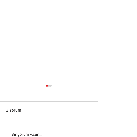
3 Yorum
Bir yorum yazın...
Real Madrid’de Yeni
WhiteBIT TR ile B