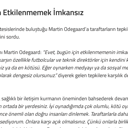
n Etkilenmemek İmkansız
ini sordu.
anı Martin Odegaard: 
“Evet, bugün için etkilenmemenin imka
ın özellikle futbolcular ve teknik direktörler için kendini
iniz ya da en kötüsü. Eğer oynarken medyayı ya da sosyal m
olarak dengesiz olursunuz.”
 diyerek gelen tepkilere karşılık 
 ortada bir yerdesiniz. İyi oynadığımda çok olumlu, kötü o
ce önemli olan doğru insanları dinlemek. Taraftarlarla daha
diyorum. Onlara karşı açık olmalısınız. Çünkü onlarla birli