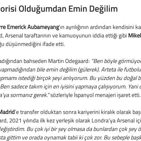
vorisi Olduğumdan Emin Değilim
rre Emerick Aubameyang
’ın ayrılığının ardından kendisini k
 Arsenal taraftarının ve kamuoyunun iddia ettiği gibi 
Mikel
u düşünmediğini ifade etti.
adığından bahseden Martin Odegaard: 
“Ben böyle görmüyor
yapmadığından bile emin değilim (gülerek). Arteta ile futbolu
mamı istediği birçok şeyi anlıyorum. Bu yüzden bu doğal bir
r. Ben sadece takım için en iyisini yapmaya çalışıyorum. Yani 
a’ya sormanız gerek.”
 sözleriyle İspanyol menajeri işaret etti.
Madrid
’e transfer olduktan sonra kariyerini kiralık olarak ba
d, 2021 yılında ilk kez yerleşik olarak Londra’ya Arsenal içi
a gittim ve orada oynamak tabii ki çok zor. Bu sebeple başk