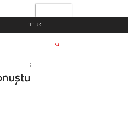
Giriş Yap
FFT UK
onuştu