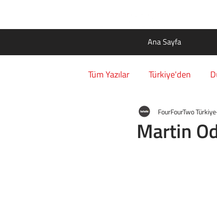
Ana Sayfa
Tüm Yazılar
Türkiye'den
D
FourFourTwo Türkiye
Martin O