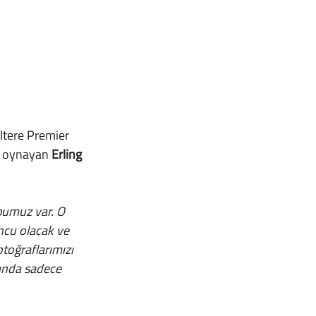
e oynayan 
Erling 
uncu olacak ve 
toğraflarımızı 
ında sadece 