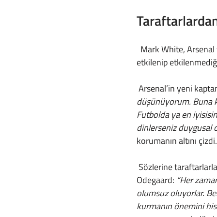
Taraftarlarda
  Mark White, Arsenal tesislerinde buluştuğu Martin Odegaard’a taraftarların tepkilerinden 
etkilenip etkilenmediğ
 Arsenal’in yeni kapt
düşünüyorum. Buna karş
Futbolda ya en iyisis
dinlerseniz duygusal 
korumanın altını çizdi.
 Sözlerine taraftarlarla sağlıklı bir iletişim kurmanın öneminden bahsederek devam eden 
Odegaard: 
“Her zaman
olumsuz oluyorlar. Ben
kurmanın önemini hisse