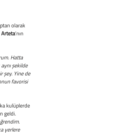
aptan olarak 
 Arteta
’nın 
um. Hatta 
 aynı şekilde 
 şey. Yine de 
onun favorisi 
şka kulüplerde 
n geldi.
a yerlere 