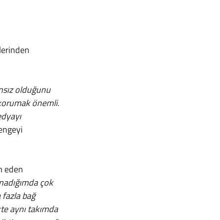
nsız olduğunu 
 korumak önemli. 
edyayı 
dengeyi 
ynadığımda çok 
 fazla bağ 
kte aynı takımda 