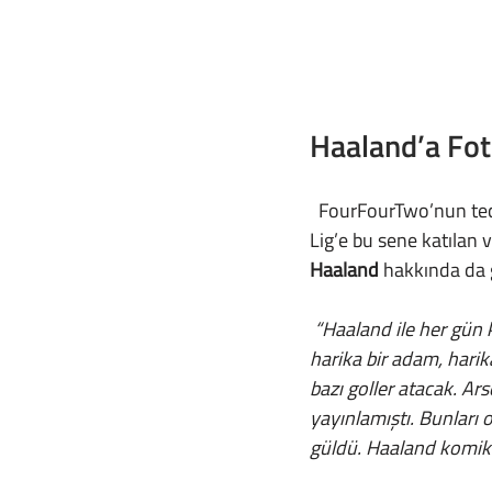
Haaland’a Fo
  FourFourTwo’nun tecrübeli ismi Mark White 23 yaşındaki Arsenal kaptanına, İngiltere Premier 
Lig’e bu sene katılan 
Haaland
 hakkında da 
 “Haaland ile her gün konuşuyoruz. Snapchat’de milli takımdaki ekibimizle bir grubumuz var. O 
harika bir adam, harik
bazı goller atacak. Ar
yayınlamıştı. Bunları
güldü. Haaland komik 