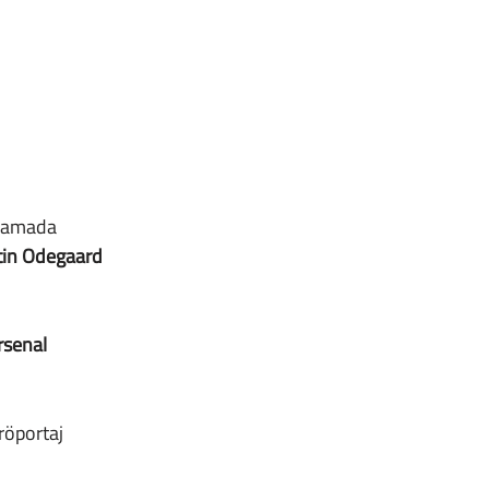
tin Odegaard
rsenal
röportaj 