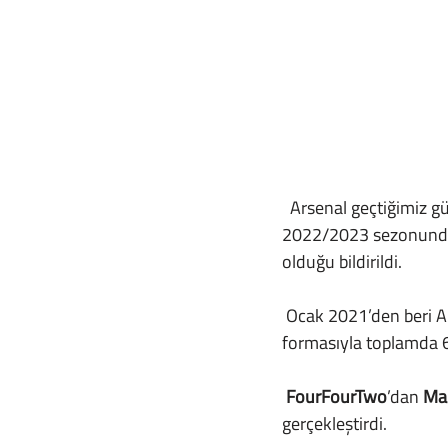
  Arsenal geçtiğimiz günlerde yeni takım kaptanını duyurdu. Kulüpten yapılan açıklamada 
2022/2023 sezonunda 
olduğu bildirildi.
 Ocak 2021’den beri 
formasıyla toplamda 60
 FourFourTwo
’dan 
Ma
gerçekleştirdi.