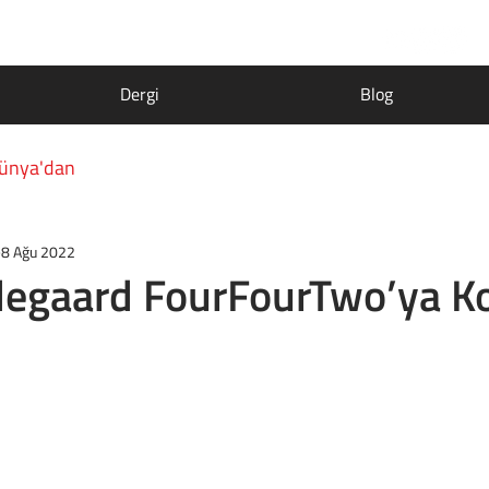
Dergi
Blog
ünya'dan
8 Ağu 2022
degaard FourFourTwo’ya K