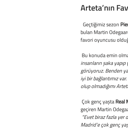
Arteta’nın Fa
  Geçtiğimiz sezon 
Pie
bulan Martin Odegaard,
favori oyuncusu olduğ
 Bu konuda emin olm
insanların şaka yapıp 
görüyoruz. Benden yap
iyi bir bağlantımız va
olup olmadığımı Artet
 Çok genç yaşta 
Real 
geçiren Martin Odegaar
 “Evet biraz fazla yer değiştirdim. Bu çok iyi bir şey olmasa da bunlardan çok şey öğrendim. 
Madrid’e çok genç yaşt