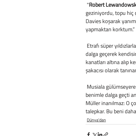
 "
Robert Lewandowsk
geziniyordu, topu hi
Davies koşarak yanımd
yapmaktan korktum.”
 Etrafı süper yıldızlarla çevrili olmasına rağmen, 20 yaşındaki meslektaşlarının onunla hafifçe 
dalga geçerek kendisi
kanatları altına alıp k
şakacısı olarak tanına
 Musiala gülümseyerek, "Buradaki genç oyuncularla araları çok iyi. Hepsi çok genç olduğum için 
benimle dalga geçti a
Müller inanılmaz: O ço
talepkar. Bu beni daha
Dünya'dan