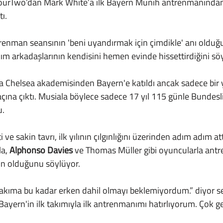
ı.
ım arkadaşlarının kendisini hemen evinde hissettirdiğini sö
çına çıktı. Musiala böylece sadece 17 yıl 115 günle Bundesl
u.
a, 
Alphonso Davies
 ve Thomas Müller gibi oyuncularla an
in olduğunu söylüyor.
 "Bayern'in ilk takımıyla ilk antrenmanımı hatırlıyorum. Çok g