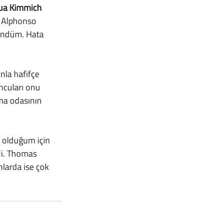
ua Kimmich 
 Alphonso 
ündüm. Hata 
ncuları onu 
nma odasının 
di. Thomas 
nlarda ise çok 