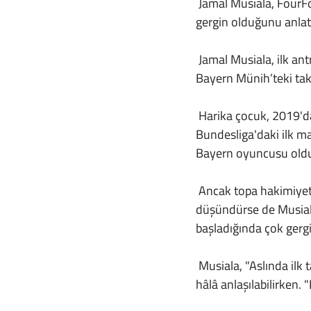
 Jamal Musiala, FourFourTwo’dan Mark White’a ilk Bayern Münih antrenmanından ne kadar 
gergin olduğunu anlatt
 Jamal Musiala, ilk antrenman seansının 'beni uyandırmak için çimdikle' anı olduğunu anlatırken 
Bayern Münih’teki tak
 Harika çocuk, 2019'da Chelsea akademisinden Bayern'e katıldı ancak sadece bir yıl sonra, 
Bundesliga'daki ilk ma
Bayern oyuncusu old
 Ancak topa hakimiyeti ve sakin tavrı, ilk yılının çılgınlığını üzerinden adım adım attığını 
düşündürse de Musial
başladığında çok gerg
 Musiala, "Aslında ilk takıma bu kadar erken dahil olmayı beklemiyordum.” diyor sesindeki şüphe 
hâlâ anlaşılabilirken.