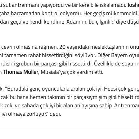
i
 şut antrenmanı yapıyordu ve bir kere bile ıskalamadı. 
Josh
ç çaba harcamadan kontrol ediyordu. Her geçiş mükemmeldi.
an geçti ve kendi kendime 'Adamım, bu çılgınlık.' diye düş
ni tamamen rahat hissettirdiğini söylüyor. Diğer Bayern oyu
endisini grubun bir parçası gibi hissettirdi. Özellikle de soyu
n 
Thomas Müller
, Musiala’ya çok yardım etti.
ncak bu bana hemen takımın bir parçasıymışım gibi hissettir
k zeki ve sahada çok iyi bir alan anlayışına sahip. Antrenma
 iyi olmaya zorluyor." dedi.