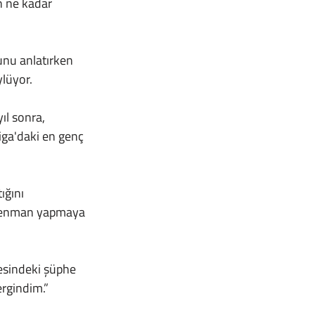
ylüyor.
iga'daki en genç 
trenman yapmaya 
ergindim.”