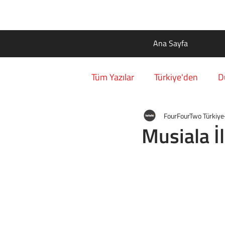
Ana Sayfa
Tüm Yazılar
Türkiye'den
D
FourFourTwo Türkiye
Musiala İ