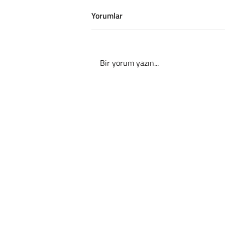
Yorumlar
Bir yorum yazın...
İngiltere Rahatladı: Tuchel’den
Harry Kane Açıklaması