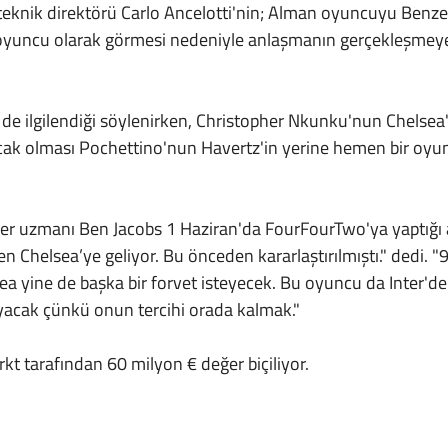
r oyuncu olarak görmesi nedeniyle anlaşmanın gerçekleşmeye
ak olması Pochettino'nun Havertz'in yerine hemen bir oyun
 Chelsea’ye geliyor. Bu önceden kararlaştırılmıştı." dedi. "
ea yine de başka bir forvet isteyecek. Bu oyuncu da Inter'd
cak çünkü onun tercihi orada kalmak."
kt tarafından 60 milyon € değer biçiliyor.