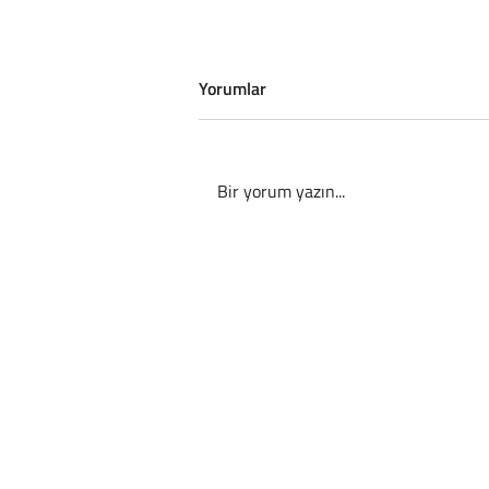
Yorumlar
Bir yorum yazın...
İngiltere Rahatladı: Tuchel’den
Harry Kane Açıklaması