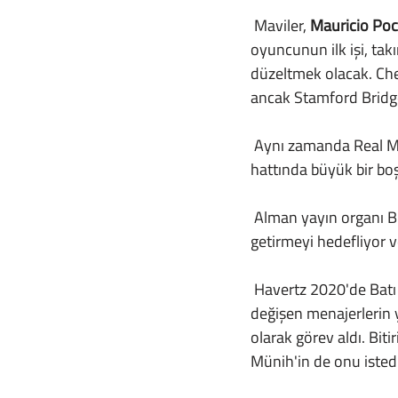
 Maviler,
 Mauricio Poc
oyuncunun ilk işi, tak
düzeltmek olacak. Chel
ancak Stamford Bridge
 Aynı zamanda Real M
hattında büyük bir boş
 Alman yayın organı B
getirmeyi hedefliyor v
 Havertz 2020'de Batı Londra ekibine katıldığında takımın rekor transferi olmuştu ancak sık 
değişen menajerlerin
olarak görev aldı. Biti
Münih'in de onu istedi