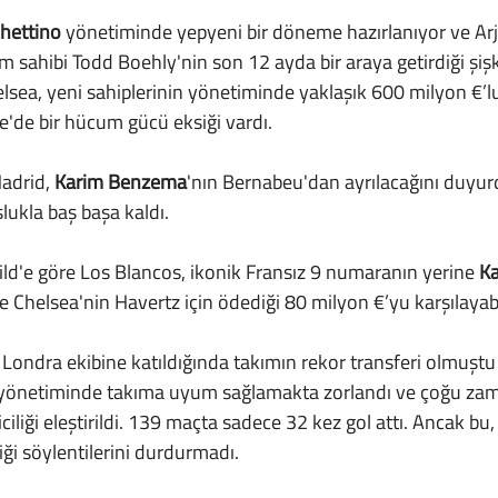
hettino 
yönetiminde yepyeni bir döneme hazırlanıyor ve Arja
ım sahibi Todd Boehly'nin son 12 ayda bir araya getirdiği şiş
sea, yeni sahiplerinin yönetiminde yaklaşık 600 milyon €’lu
'de bir hücum gücü eksiği vardı.
adrid, 
Karim Benzema
'nın Bernabeu'dan ayrılacağını duyu
lukla baş başa kaldı. 
ild'e göre Los Blancos, ikonik Fransız 9 numaranın yerine 
Ka
e Chelsea'nin Havertz için ödediği 80 milyon €’yu karşılayabi
 yönetiminde takıma uyum sağlamakta zorlandı ve çoğu zam
riciliği eleştirildi. 139 maçta sadece 32 kez gol attı. Ancak bu
ği söylentilerini durdurmadı.