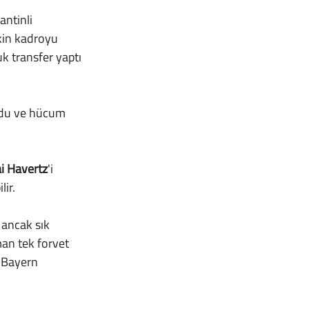
ntinli 
kin kadroyu 
k transfer yaptı 
rdu ve hücum 
i Havertz
'i 
lir.
an tek forvet 
, Bayern 