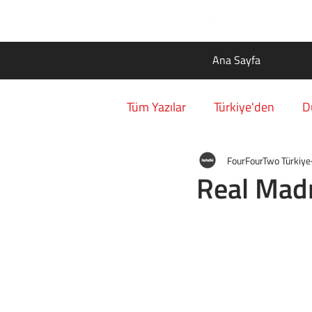
Ana Sayfa
Tüm Yazılar
Türkiye'den
D
FourFourTwo Türkiye
Real Madr