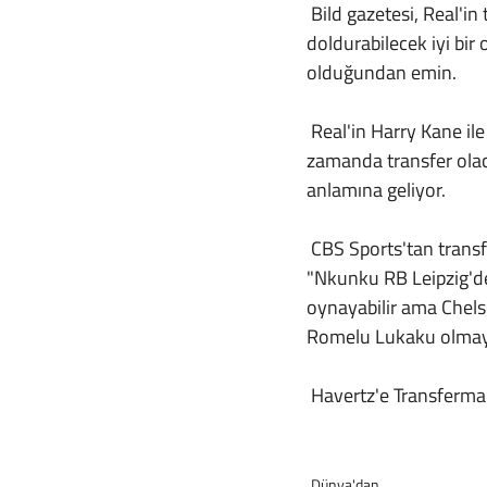
 Bild gazetesi, Real'in teknik direktörü Carlo Ancelotti'nin; Alman oyuncuyu Benzema'nın yerini 
doldurabilecek iyi bi
olduğundan emin. 
 Real'in Harry Kane ile de ilgilendiği söylenirken, Christopher Nkunku'nun Chelsea'ye yakın 
zamanda transfer olac
anlamına geliyor.
 CBS Sports'tan transfer uzmanı Ben Jacobs 1 Haziran'da FourFourTwo'ya yaptığı açıklamada 
"Nkunku RB Leipzig'den
oynayabilir ama Chels
Romelu Lukaku olmaya
 Havertz'e Transfermar
Dünya'dan