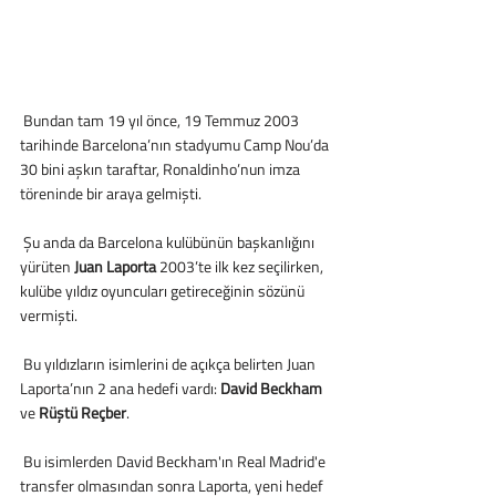
 Bundan tam 19 yıl önce, 19 Temmuz 2003 
tarihinde Barcelona’nın stadyumu Camp Nou’da 
30 bini aşkın taraftar, Ronaldinho’nun imza 
töreninde bir araya gelmişti.
 Şu anda da Barcelona kulübünün başkanlığını 
yürüten 
Juan Laporta
 2003’te ilk kez seçilirken, 
kulübe yıldız oyuncuları getireceğinin sözünü 
vermişti.
 Bu yıldızların isimlerini de açıkça belirten Juan 
Laporta’nın 2 ana hedefi vardı: 
David Beckham 
ve 
Rüştü Reçber
.
 Bu isimlerden David Beckham'ın Real Madrid'e 
transfer olmasından sonra Laporta, yeni hedef 