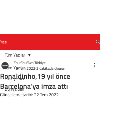
Yazı
Tüm Yazılar
FourFourTwo Türkiye
Tüm Yazılar
19 Tem 2022
2 dakikada okunur
Ronaldinho,19 yıl önce
Türkiye'den
Barcelona'ya imza attı
Dünya'dan
Güncelleme tarihi:
22 Tem 2022