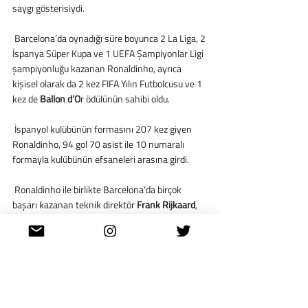
saygı gösterisiydi.
 Barcelona’da oynadığı süre boyunca 2 La Liga, 2 
İspanya Süper Kupa ve 1 UEFA Şampiyonlar Ligi 
şampiyonluğu kazanan Ronaldinho, ayrıca 
kişisel olarak da 2 kez FIFA Yılın Futbolcusu ve 1 
kez de 
Ballon d’O
r ödülünün sahibi oldu.
 İspanyol kulübünün formasını 207 kez giyen 
Ronaldinho, 94 gol 70 asist ile 10 numaralı 
formayla kulübünün efsaneleri arasına girdi.
 Ronaldinho ile birlikte Barcelona’da birçok 
başarı kazanan teknik direktör 
Frank Rijkaard
, 
Brezilyalı oyuncunun takıma etkisini şöyle 
açıklamıştı: 
“Ronaldinho, iyi bir takımla efsane 
bir takım arasındaki farkı yaratan oyuncuydu. 
Bir maçın kaderini tek başına değiştirebilirdi.”