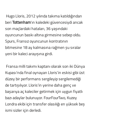
 Hugo Lloris, 2012 yılında takıma katıldığından 
beri 
Tottenham
'ın kaledeki güvencesiydi ancak 
son maçlardaki hataları, 36 yaşındaki 
oyuncunun baskı altına girmesine sebep oldu.  
Spurs, Fransız oyuncunun kontratının 
bitmesine 18 ay kalmasına rağmen şu sıralar 
yeni bir kaleci arayışına girdi.
 Fransa milli takımı kaptanı olarak son iki Dünya 
Kupası’nda final oynayan Lloris’in eskisi gibi üst 
düzey bir performans sergileyip sergilemediği 
de tartışılıyor. Lloris’in yerine daha genç ve 
başarıya aç kaleciler getirmek için uygun fiyatlı 
bazı adaylar bulunuyor. FourFourTwo, Kuzey 
Londra ekibi için transfer olasılığı en yüksek beş 
ismi sizler için derledi.