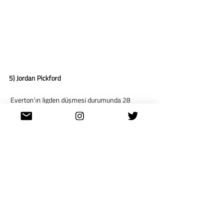
5) Jordan Pickford
 Everton’ın ligden düşmesi durumunda 28 
yaşındaki oyuncunun, Premier League’de futbol 
oynamaya devam etmek isteyeceği 
konuşuluyor. 
 Çıkan haberlere göre de Tottenham, Pickford’a 
bir sözleşme teklif etmek için istekli.