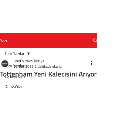
Yazı
Tüm Yazılar
FourFourTwo Türkiye
Tüm Yazılar
20 Oca 2023
2 dakikada okunur
Tottenham Yeni Kalecisini Arıyor
Türkiye'den
Dünya'dan